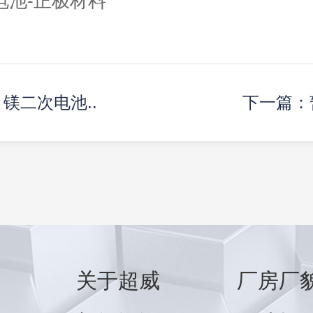
电池-正极材料
镁二次电池..
下一篇：
关于超威
厂房厂