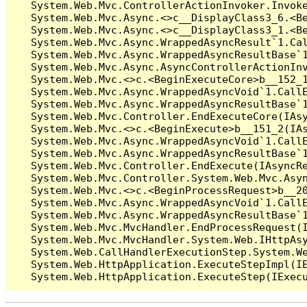
   System.Web.Mvc.ControllerActionInvoker.Invoke
   System.Web.Mvc.Async.<>c__DisplayClass3_6.<Be
   System.Web.Mvc.Async.<>c__DisplayClass3_1.<Be
   System.Web.Mvc.Async.WrappedAsyncResult`1.Cal
   System.Web.Mvc.Async.WrappedAsyncResultBase`1
   System.Web.Mvc.Async.AsyncControllerActionInv
   System.Web.Mvc.<>c.<BeginExecuteCore>b__152_1
   System.Web.Mvc.Async.WrappedAsyncVoid`1.CallE
   System.Web.Mvc.Async.WrappedAsyncResultBase`1
   System.Web.Mvc.Controller.EndExecuteCore(IAsy
   System.Web.Mvc.<>c.<BeginExecute>b__151_2(IAs
   System.Web.Mvc.Async.WrappedAsyncVoid`1.CallE
   System.Web.Mvc.Async.WrappedAsyncResultBase`1
   System.Web.Mvc.Controller.EndExecute(IAsyncRe
   System.Web.Mvc.Controller.System.Web.Mvc.Asyn
   System.Web.Mvc.<>c.<BeginProcessRequest>b__20
   System.Web.Mvc.Async.WrappedAsyncVoid`1.CallE
   System.Web.Mvc.Async.WrappedAsyncResultBase`1
   System.Web.Mvc.MvcHandler.EndProcessRequest(I
   System.Web.Mvc.MvcHandler.System.Web.IHttpAsy
   System.Web.CallHandlerExecutionStep.System.We
   System.Web.HttpApplication.ExecuteStepImpl(IE