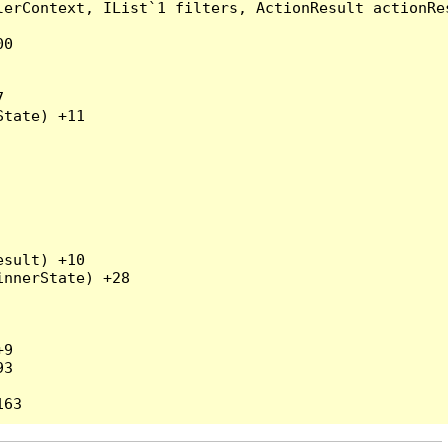
erContext, IList`1 filters, ActionResult actionRes
0



tate) +11

sult) +10

nnerState) +28

9

3
