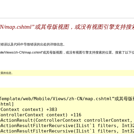
/Views/zh-CN/map.cshtml”或其母版视图，或没有视图
关该错误以及代码中导致错误的出处的详细信息。
late/web/Mobile/Views/zh-CN/map.cshtml”或其母版视图，或没有视图引擎支持搜索的位置。搜索了以下
位置的信息。
ins/Template/web/Mobile/Views/zh-CN/map.cs
html]

Context context) +383

ontrollerContext context) +116

ActionResult(ControllerContext controllerContext, 
eActionResultFilterRecursive(IList`1 filters, Int3
eActionResultFilterRecursive(IList`1 filters, Int3