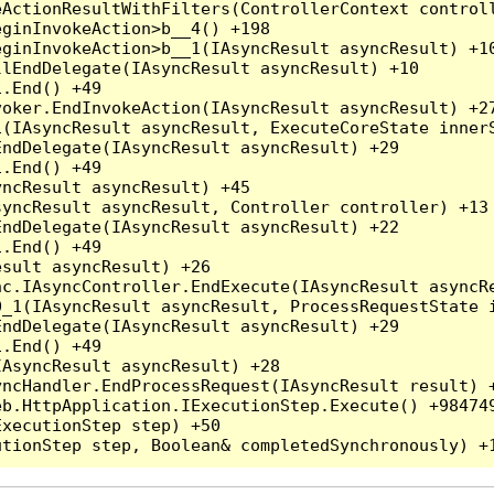
ActionResultWithFilters(ControllerContext controll
ginInvokeAction>b__4() +198

ginInvokeAction>b__1(IAsyncResult asyncResult) +10
lEndDelegate(IAsyncResult asyncResult) +10

.End() +49

oker.EndInvokeAction(IAsyncResult asyncResult) +27
(IAsyncResult asyncResult, ExecuteCoreState innerS
ndDelegate(IAsyncResult asyncResult) +29

.End() +49

ncResult asyncResult) +45

yncResult asyncResult, Controller controller) +13

ndDelegate(IAsyncResult asyncResult) +22

.End() +49

sult asyncResult) +26

c.IAsyncController.EndExecute(IAsyncResult asyncRe
_1(IAsyncResult asyncResult, ProcessRequestState i
ndDelegate(IAsyncResult asyncResult) +29

.End() +49

AsyncResult asyncResult) +28

ncHandler.EndProcessRequest(IAsyncResult result) +
b.HttpApplication.IExecutionStep.Execute() +984749
xecutionStep step) +50
